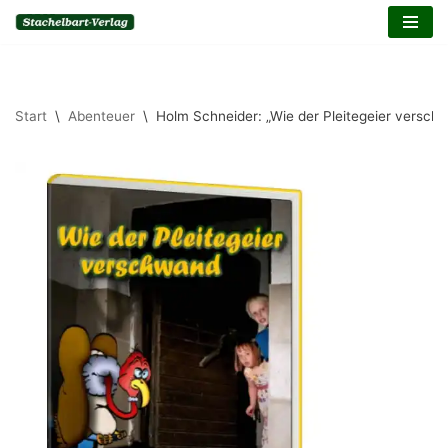
Inhalt
springen
Zum
Inhalt
springen
Start
\
Abenteuer
\
Holm Schneider: „Wie der Pleitegeier versch